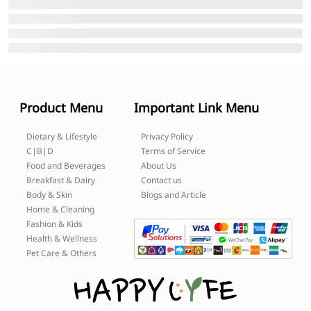
Product Menu
Important Link Menu
Dietary & Lifestyle
Privacy Policy
C|B|D
Terms of Service
Food and Beverages
About Us
Breakfast & Dairy
Contact us
Body & Skin
Blogs and Article
Home & Cleaning
Fashion & Kids
Health & Wellness
Pet Care & Others