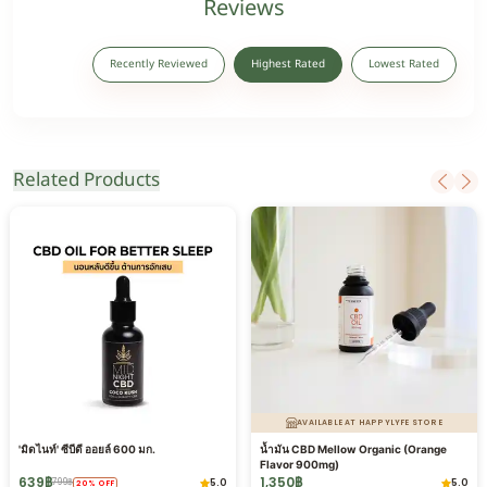
Reviews
Recently Reviewed
Highest Rated
Lowest Rated
Related Products
AVAILABLE AT HAPPYLYFE STORE
'มิดไนท์' ซีบีดี ออยล์ 600 มก.
น้ำมัน CBD Mellow Organic (Orange
Flavor 900mg)
639
฿
1,350
฿
5.0
5.0
799
฿
20
%
OFF