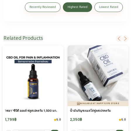
Recently Reviewed
Highest Rated
Lowest Rated
Related Products
AVAILABLE AT HAPPYLYFE STORE
'เซยา' ซีบีดี ออยล์ ฟลูสเปคตรัม 1,500 มก.
น้ำมันกัญชงเมลโล่ฟูลสเปรคตรัม
1,799
฿
2,350
฿
5.0
5.0