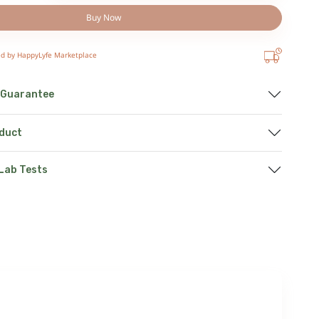
Buy Now
ed by HappyLyfe Marketplace
 Guarantee
oduct
 Lab Tests