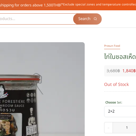
(*Exclude special zones and temperature controlled
shipping for orders above 1,500THB
Search
Prosun Food
ไก่ในซอสเห็ด
3,680
฿
1,840
฿
Out of Stock
Choose
Set
:
-