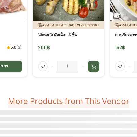
AVAILABLE AT HAPPYLYFE STORE
AVAILABL
)
ไส้กรอกไก่มันเนื้อ - 5 ชิ้น
แกงเขียวหวาน
206
฿
152
฿
5.0
(
2
)
-
+
-
IONS
More Products from This Vendor