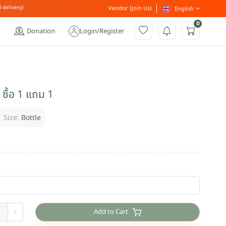
 delivery)
Vendor (Join Us)
English
0
Donation
Login
/
Register
 ซื้อ 1 แถม 1
Size:
Bottle
Add to Cart
+