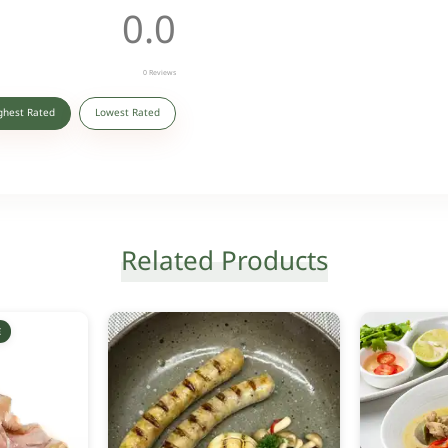
0.0
0
Reviews
ghest Rated
Lowest Rated
Related Products
E