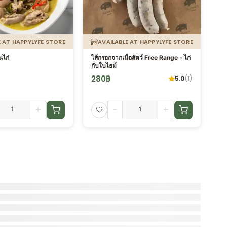
E AT HAPPYLYFE STORE
AVAILABLE AT HAPPYLYFE STORE
ไก่
ไส้กรอกจากเนื้อสัตว์ Free Range - ไก่
Or
กับใบไธม์
g.
280
฿
13
5.0
(
1
)
+
-
+