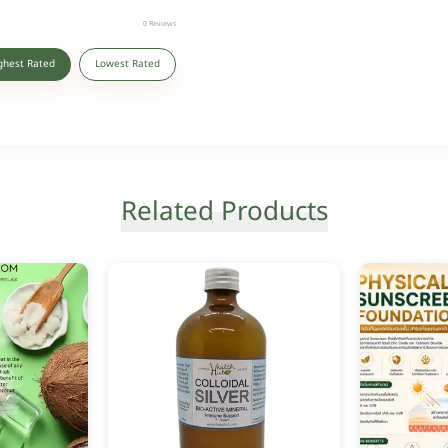
0
Reviews
ghest Rated
Lowest Rated
Related Products