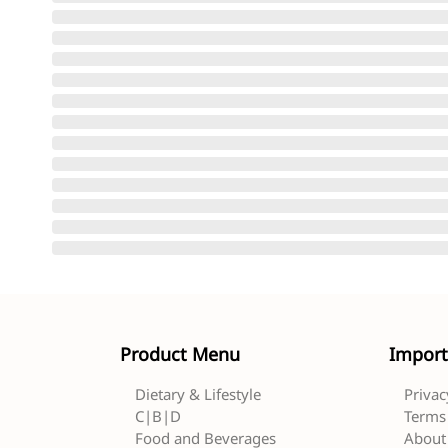
Product Menu
Import
Dietary & Lifestyle
Privac
C|B|D
Terms 
Food and Beverages
About