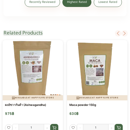
Recently Reviewed
Highest Rated
Lowest Rated
Related Products
AVAILABLE AT HAPPYLYFE STORE
AVAILABLE AT HAPPYLYFE STORE
ผงอัชวากันด้า (Ashwagandha)
Maca powder 150g
975
฿
630
฿
-
+
-
+