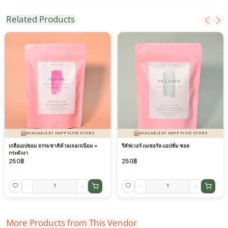
Related Products
AVAILABLE AT HAPPYLYFE STORE
AVAILABLE AT HAPPYLYFE STORE
เกลือเอปซอม ธรรมชาติด้วยเจอเรเนียม +
รีคัฟเวอร์ เนเชอรัล แอปซั่ม ซอล
กระดังงา
250
฿
250
฿
-
+
-
+
More Products from This Vendor