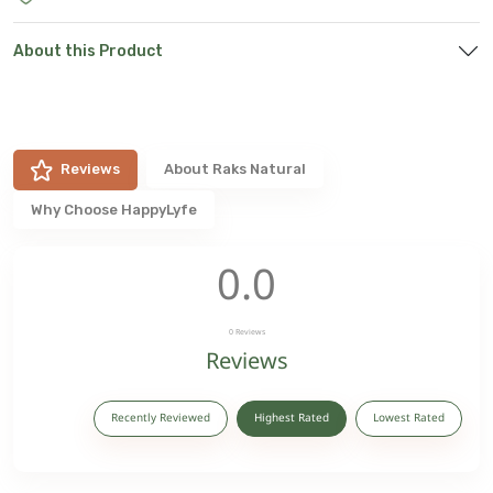
About this Product
Reviews
About
Raks Natural
Why Choose HappyLyfe
0.0
0
Reviews
Reviews
Recently Reviewed
Highest Rated
Lowest Rated