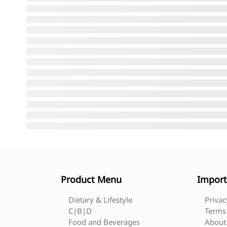
Product Menu
Import
Dietary & Lifestyle
Privac
C|B|D
Terms 
Food and Beverages
About