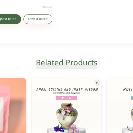
0
Reviews
ghest Rated
Lowest Rated
Related Products