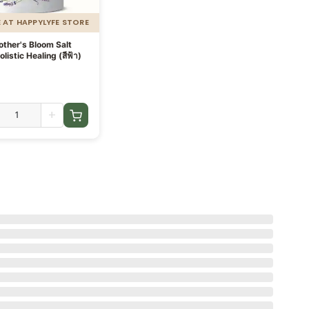
E AT HAPPYLYFE STORE
Mother's Bloom Salt
th – สูตร Holistic Healing (สีฟ้า)
+