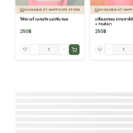
AVAILABLE AT HAPPYLYFE STORE
AVAILABLE AT HAPP
รีคัฟเวอร์ เนเชอรัล แอปซั่ม ซอล
เกลือเอปซอม ธรรมชาติด้
+ กระดังงา
250
฿
250
฿
-
+
-