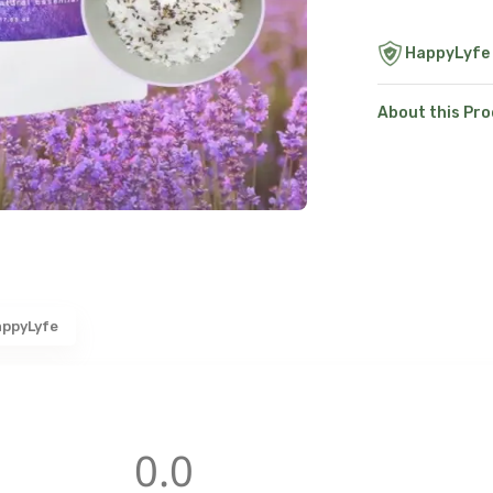
HappyLyfe
About this Pr
appyLyfe
0.0