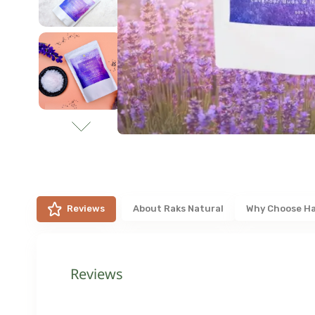
Reviews
About
Raks Natural
Why Choose H
Reviews