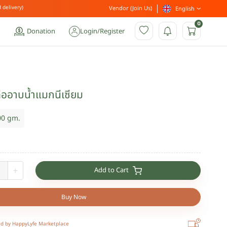
 delivery)
Vendor (Join Us)
English
0
Donation
Login
/
Register
ลืออาบน้ำแมกนีเซียม
00 gm.
Add to Cart
+
Buy Now
ed by HappyLyfe Marketplace