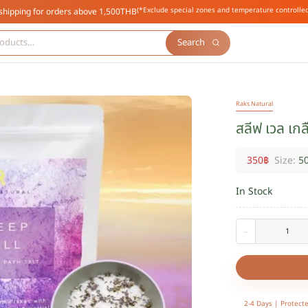
(*Exclude special zones and temperature controlled
shipping for orders above 1,500THB
Search
Raks Natural
สลีฟ เวล เก
350
฿
Size:
5
In Stock
-
2-4 Days |
Protect