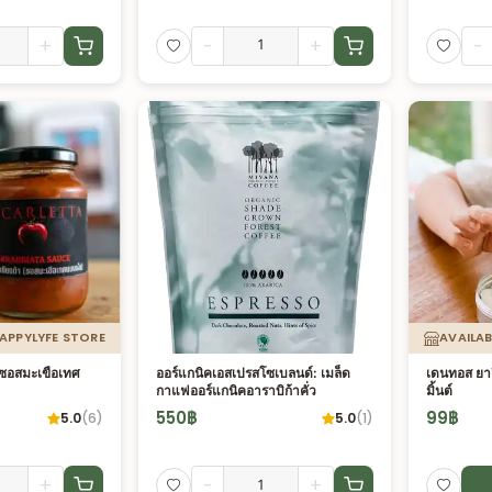
+
-
+
-
HAPPYLYFE STORE
AVAILAB
(ซอสมะเขือเทศ
ออร์แกนิคเอสเปรสโซเบลนด์: เมล็ด
เดนทอส ยาสี
กาแฟออร์แกนิคอาราบิก้าคั่ว
มิ้นต์
550
฿
99
฿
5.0
(
6
)
5.0
(
1
)
+
-
+