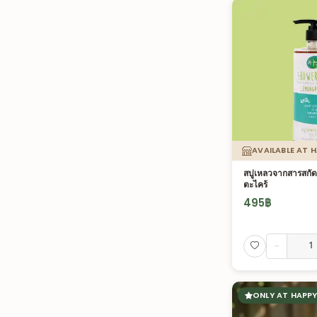
AVAILABLE AT 
สบู่เหลวจากสารสกัด
ตะไคร้
495
฿
-
ONLY AT HAPPY