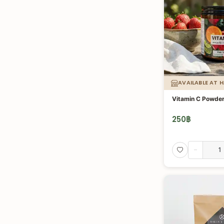
AVAILABLE AT 
Vitamin C Powde
250
฿
-