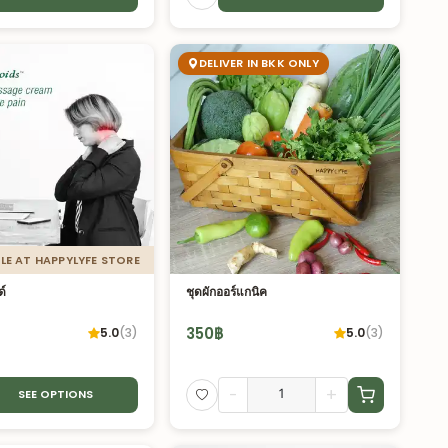
DELIVER IN BKK ONLY
LE AT HAPPYLYFE STORE
์
ชุดผักออร์แกนิค
350
฿
5.0
(
3
)
5.0
(
3
)
-
+
SEE OPTIONS