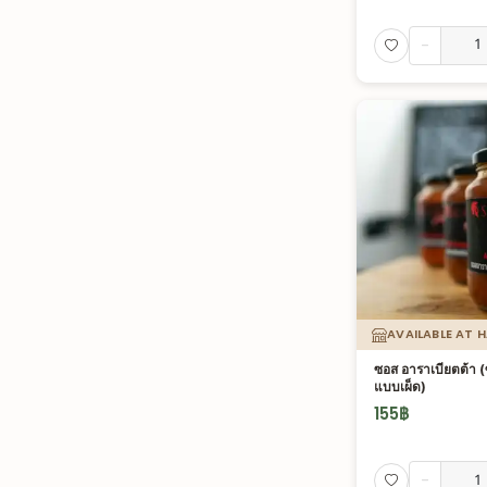
-
AVAILABLE AT 
ซอส อาราเบียตต้า 
แบบเผ็ด)
155
฿
-