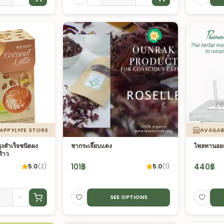
HAPPYLYFE STORE
AVAILAB
งสำเร็จชนิดผง
ชากระเจี๊ยบแดง
ไพลทานอยด
้าว
101
฿
440
฿
5.0
(
2
)
5.0
(
1
)
+
SEE OPTIONS