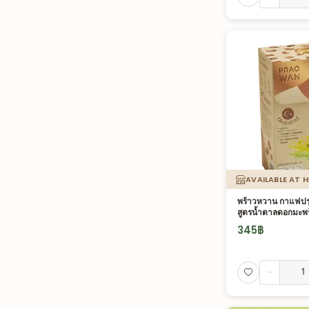
AVAILABLE AT 
พร้าวหวาน กาแฟปรุ
สูตรน้ำตาลดอกมะพร
345
฿
-