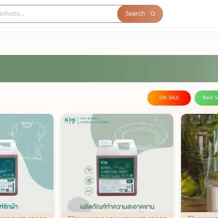
Search
ON SALE
Best S