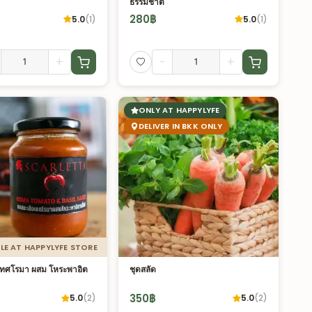
ธรรมชาติ
280
฿
5.0
(
1
)
5.0
(
1
)
+
-
+
ONLY AT HAPPYLYFE
DELIVER IN BKK ONLY
LE AT HAPPYLYFE STORE
เทศโรมา ผสม โหระพาอิต
ชุดสลัด
350
฿
5.0
(
2
)
5.0
(
2
)