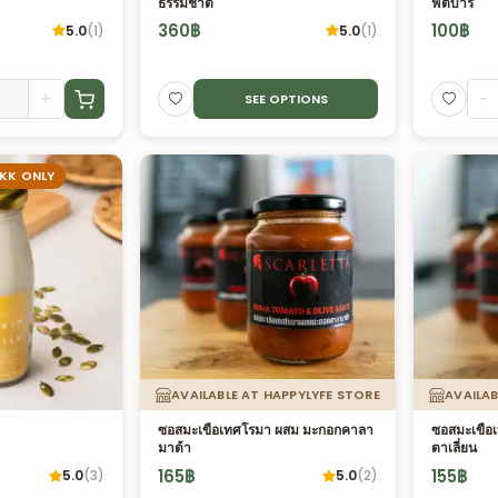
ธรรมชาติ
ฟิตบาร์
360
฿
100
฿
5.0
(
1
)
5.0
(
1
)
+
-
SEE OPTIONS
BKK ONLY
AVAILABLE AT HAPPYLYFE STORE
AVAILAB
ซอสมะเขือเทศโรมา ผสม มะกอกคาลา
ซอสมะเขือ
มาต้า
ตาเลี่ยน
165
฿
155
฿
5.0
(
3
)
5.0
(
2
)