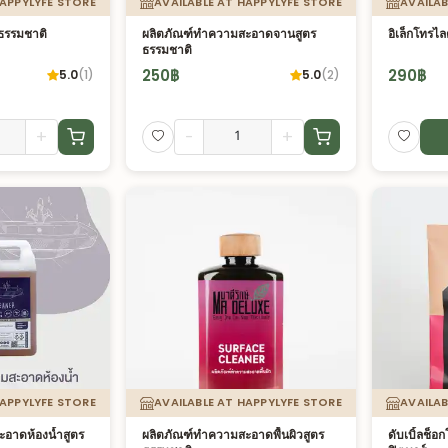
HAPPYLYFE STORE
AVAILABLE AT HAPPYLYFE STORE
AVAILAB
รธรรมชาติ
ผลิตภัณฑ์ทำความสะอาดจานสูตร
อิเล็กโทรไ
ธรรมชาติ
250
฿
290
฿
5.0
(
1
)
5.0
(
2
)
+
-
+
HAPPYLYFE STORE
AVAILABLE AT HAPPYLYFE STORE
AVAILAB
อาดห้องน้ำสูตร
ผลิตภัณฑ์ทำความสะอาดพื้นผิวสูตร
ดับเบิ้ลช็อ