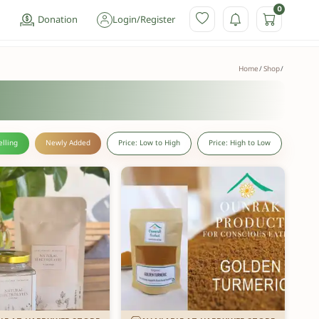
0
Donation
Login
/
Register
Home
Shop
elling
Newly Added
Price: Low to High
Price: High to Low