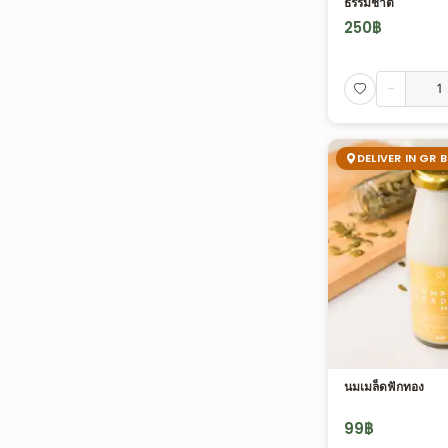
ธรรมชาติ
250
฿
-
DELIVER IN GR 
นมเมล็ดฟักทอง
99
฿