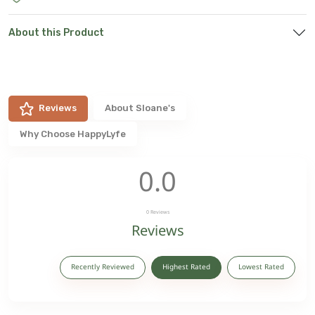
About this Product
Reviews
About
Sloane's
Why Choose HappyLyfe
0.0
0
Reviews
Reviews
Recently Reviewed
Highest Rated
Lowest Rated