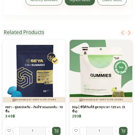
Recently Reviewed
Highest Rated
Lowest Rated
Related Products
AVAILABLE AT HAPPYLYFE STORE
AVAILABLE AT HAPPYLYFE STORE
เซย่า – ฟูลสเปกตรัม – กัมมี่ช่วยนอนหลับ - 10
Diip | ซีบีดีกัมมี่ส์ สูตรทุกเวลา 125 มก. (5
ชิ้น
ชิ้น)
349
฿
290
฿
-
+
-
+