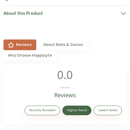
About this Product
Reviews
About
Balls & Juices
Why Choose HappyLyfe
0.0
0
Reviews
Reviews
Recently Reviewed
Highest Rated
Lowest Rated