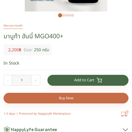
Manuka Health
มานูก้า ฮันนี่ MGO400+
2,200
฿
Size:
250 กรัม
In Stock
Add to Cart
-
+
Buy Now
1-3 days |
Protected by HappyLyfe Marketplace
HappyLyfe Guarantee