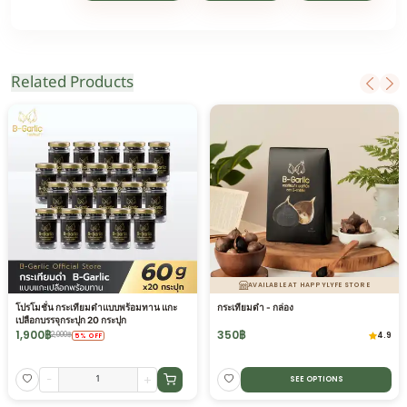
Related Products
AVAILABLE AT HAPPYLYFE STORE
โปรโมชั่น กระเทียมดำแบบพร้อมทาน แกะ
กระเทียมดำ - กล่อง
เปลือกบรรจุกระปุก 20 กระปุก
1,900
฿
350
฿
4.9
2,000
฿
5
%
OFF
-
+
SEE OPTIONS