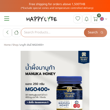
Free shipping for orders above 1,500THB
(*Exclude special zones and temperature controlled delivery)
0
Search
Home
Shop
มานูก้า ฮันนี่ MGO400+