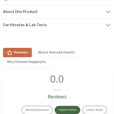
About this Product
Certificates & Lab Tests
Reviews
About
Manuka Health
Why Choose HappyLyfe
0.0
0
Reviews
Reviews
Recently Reviewed
Highest Rated
Lowest Rated