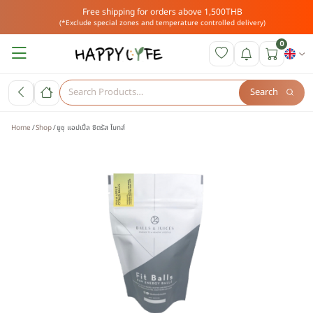
Free shipping for orders above 1,500THB
(*Exclude special zones and temperature controlled delivery)
0
Search
Home
Shop
ยูซุ แอปเปิ้ล ซิตรัส ไบทส์