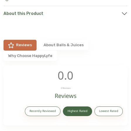
About this Product
Reviews
About
Balls & Juices
Why Choose HappyLyfe
0.0
0
Reviews
Reviews
Recently Reviewed
Highest Rated
Lowest Rated