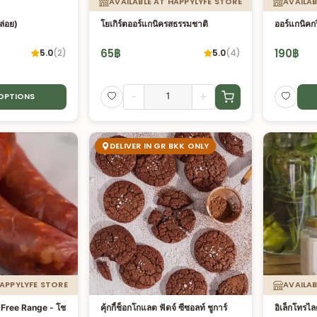
AVAILABLE AT HAPPYLYFE STORE
AVAILAB
ล่อย)
โยเกิร์ตออร์แกนิครสธรรมชาติ
ออร์แกนิคกร
65
฿
190
฿
5.0
(
2
)
5.0
(
4
)
-
+
 OPTIONS
DELIVER IN GR BKK ONLY
HAPPYLYFE STORE
AVAILAB
์ Free Range - โช
คุ้กกี้ช็อกโกแลต ฟัดจ์ ซีซอลท์ ชูการ์
อิเล็กโทรไ