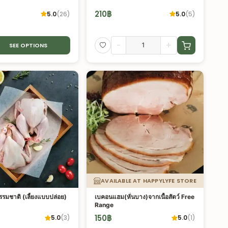
210
฿
5.0
(
26
)
5.0
(
5
)
-
+
SEE OPTIONS
AVAILABLE AT HAPPYLYFE STORE
งธรรมชาติ (เลี้ยงแบบปล่อย)
เบคอนแฮม(หั่นบาง)จากเนื้อสัตว์ Free
Range
150
฿
5.0
(
3
)
5.0
(
1
)