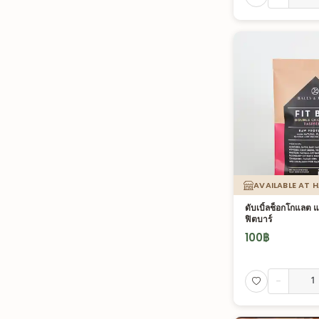
AVAILABLE AT 
ดับเบิ้ลช็อกโกแลต แ
ฟิตบาร์
100
฿
-