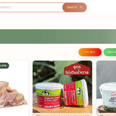
Search
ON SALE
Best S
LYFE