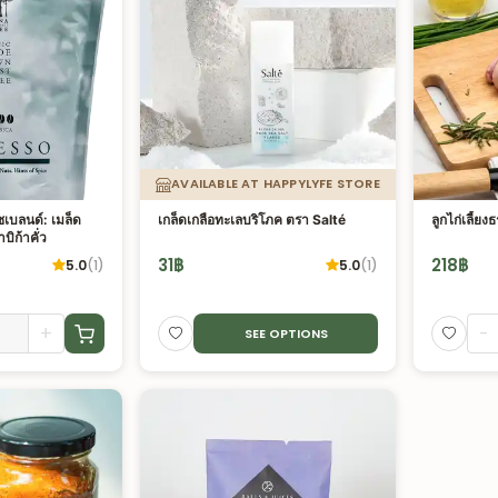
AVAILABLE AT HAPPYLYFE STORE
เบลนด์: เมล็ด
เกล็ดเกลือทะเลบริโภค ตรา Salté
ลูกไก่เลี้ย
ิก้าคั่ว
31
฿
218
฿
5.0
(
1
)
5.0
(
1
)
+
-
SEE OPTIONS