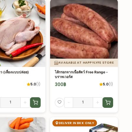
AVAILABLE AT HAPPYLYFE STORE
ว (เลี้ยงแบบปล่อย)
ไส้กรอกจากเนื้อสัตว์ Free Range -
บราทเวอร์ส
300
฿
5.0
(
1
)
5.0
(
1
)
+
-
+
DELIVER IN BKK ONLY