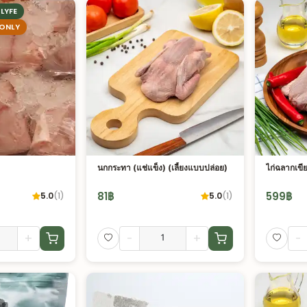
LYFE
 ONLY
นกกระทา (แช่แข็ง) (เลี้ยงแบบปล่อย)
ไก่ฉลากเขีย
81
฿
599
฿
5.0
(
1
)
5.0
(
1
)
+
-
+
-