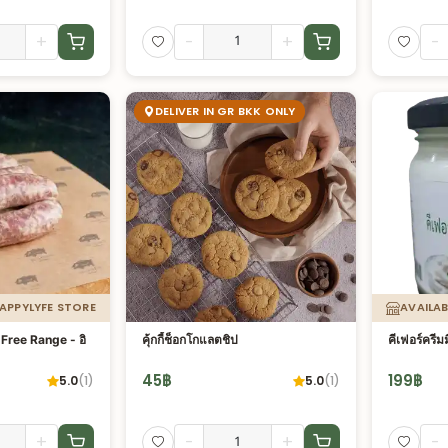
+
-
+
-
DELIVER IN GR BKK ONLY
HAPPYLYFE STORE
AVAILAB
์ Free Range - อิ
คุ้กกี้ช็อกโกแลตชิป
คีเฟอร์ครีม
45
฿
199
฿
5.0
(
1
)
5.0
(
1
)
+
-
+
-