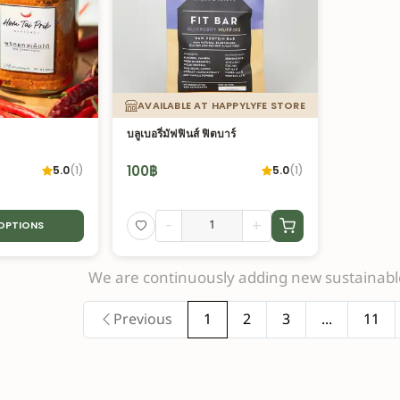
AVAILABLE AT HAPPYLYFE STORE
บลูเบอรี่มัฟฟินส์ ฟิตบาร์
100
฿
5.0
(
1
)
5.0
(
1
)
-
+
 OPTIONS
We are continuously adding new sustainable
Previous
1
2
3
...
11