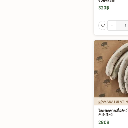
ริโซเฟรสโก้
320
฿
-
AVAILABLE AT 
ไส้กรอกจากเนื้อสัตว
กับใบไธม์
280
฿