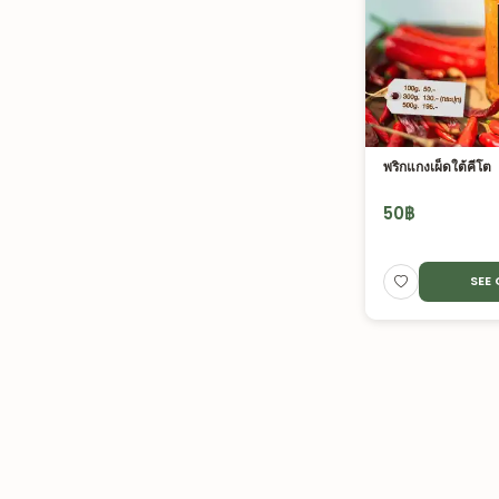
พริกแกงเผ็ดใต้คีโต
50
฿
SEE