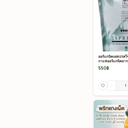
ออร์แกนิคเอสเปรสโซ
กาแฟออร์แกนิคอาราบ
550
฿
-