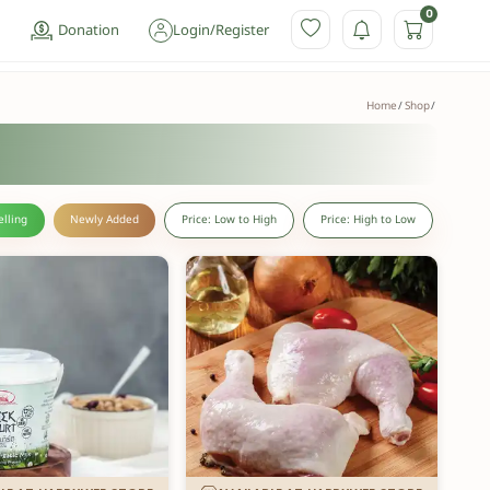
0
Donation
Login
/
Register
Home
Shop
elling
Newly Added
Price: Low to High
Price: High to Low