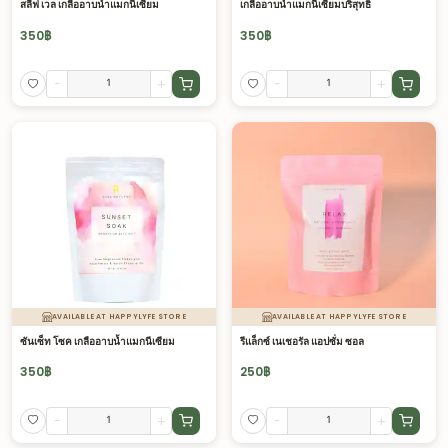
สลีฟ เวล เกลืออาบน้ำแมกนีเซียม
เกลืออาบน้ำแมกนีเซียมบริสุทธิ์
350
฿
350
฿
-
+
-
+
AVAILABLE AT HAPPYLYFE STORE
AVAILABLE AT HAPPYLYFE STORE
ซันเซ็ท โซค เกลืออาบน้ำแมกนีเซียม
รีแล็กซ์ เนเชอรัล แอปซั่ม ซอล
350
฿
250
฿
-
+
-
+