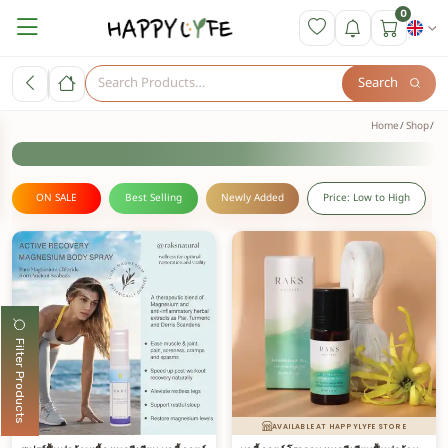
0
Search
Home
Shop
ON SALE
Best Selling
Newly Added
Price: Low to High
Filter Products
AVAILABLE AT HAPPYLYFE STORE