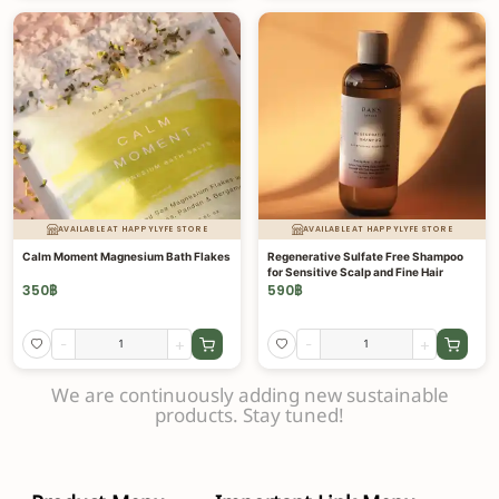
AVAILABLE AT HAPPYLYFE STORE
AVAILABLE AT HAPPYLYFE STORE
Calm Moment Magnesium Bath Flakes
Regenerative Sulfate Free Shampoo
for Sensitive Scalp and Fine Hair
350
฿
590
฿
-
+
-
+
We are continuously adding new sustainable
products. Stay tuned!