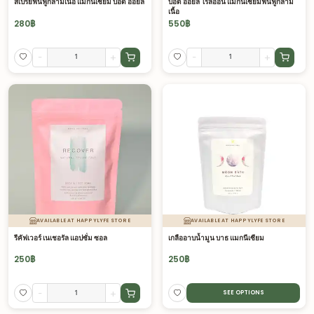
สเปรย์ฟื้นฟูกล้ามเนื้อ แมกนีเซียม บอดี้ ออยล์
บอดี้ ออยล์ โรลออน แมกนีเซียมฟื้นฟูกล้าม
เนื้อ
280
฿
550
฿
-
+
-
+
AVAILABLE AT HAPPYLYFE STORE
AVAILABLE AT HAPPYLYFE STORE
รีคัฟเวอร์ เนเชอรัล แอปซั่ม ซอล
เกลืออาบน้ำมูน บาธ แมกนีเซียม
250
฿
250
฿
-
+
SEE OPTIONS