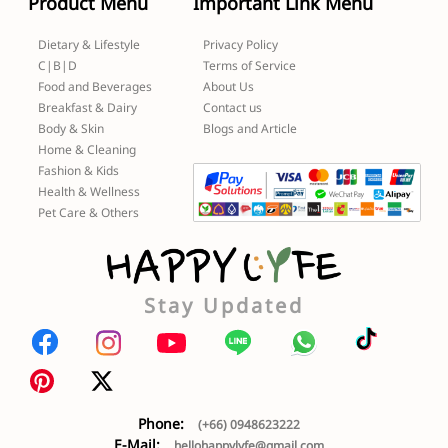
Product Menu
Important Link Menu
Dietary & Lifestyle
Privacy Policy
C|B|D
Terms of Service
Food and Beverages
About Us
Breakfast & Dairy
Contact us
Body & Skin
Blogs and Article
Home & Cleaning
Fashion & Kids
Health & Wellness
Pet Care & Others
Stay Updated
Phone:
(+66) 0948623222
E-Mail:
hellohappylyfe@gmail.com