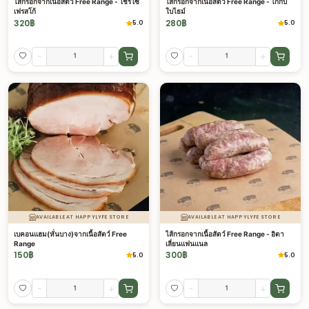
ไส้กรอกจากเนื้อสัตว์ Free Range - โชริโซ
ไส้กรอกจากเนื้อสัตว์ Free Range - ไก่กับ
เฟรสโก้
ใบไธม์
320
฿
280
฿
5.0
5.0
-
+
-
+
AVAILABLE AT HAPPYLYFE STORE
AVAILABLE AT HAPPYLYFE STORE
เบคอนแฮม(หั่นบาง)จากเนื้อสัตว์ Free
ไส้กรอกจากเนื้อสัตว์ Free Range - อิตา
Range
เลี่ยนแฟนแนล
150
฿
300
฿
5.0
5.0
-
+
-
+