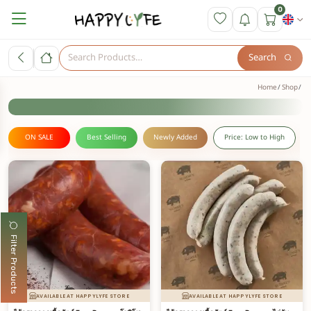
0
Search
Home
Shop
ON SALE
Best Selling
Newly Added
Price: Low to High
Filter Products
AVAILABLE AT HAPPYLYFE STORE
AVAILABLE AT HAPPYLYFE STORE