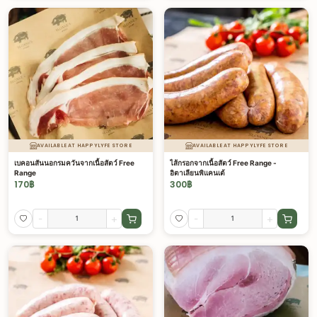
AVAILABLE AT HAPPYLYFE STORE
AVAILABLE AT HAPPYLYFE STORE
เบคอนสันนอกรมควันจากเนื้อสัตว์ Free
ไส้กรอกจากเนื้อสัตว์ Free Range -
Range
อิตาเลียนพิแคนเต้
170
฿
300
฿
-
+
-
+