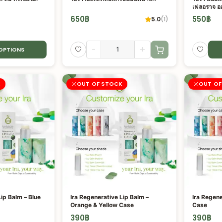
เฟลอราจ ออ
650
฿
550
฿
5.0
(
1
)
-
+
 OPTIONS
K
OUT OF STOCK
OUT OF
Lip Balm – Blue
Ira Regenerative Lip Balm –
Ira Regene
Orange & Yellow Case
Case
390
฿
390
฿