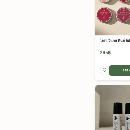
ไอรา วีแกน ทินต์ ลิ
295
฿
SEE