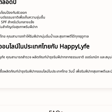
ีตลอดปี
อนโยนป้องกันผิวลอก
มนต์ธรรมชาติเพื่อเก็บความชุ่มชื้น
ี SPF สำหรับวันกลางแจ้ง
ยในสำคัญต่อสุขภาพริมฝีปาก
ทย คุณสามารถทำให้ริมฝีปากนุ่มอิ่มน้ำและสุขภาพดีได้ทุกฤดูกาล
ากออนไลน์ในประเทศไทยกับ HappyLyfe
yfe
 คุณสามารถสำรวจ ผลิตภัณฑ์บำรุงริมฝีปากจากธรรมชาติ ออร์แกนิก และสมุนไ
ซื้อผลิตภัณฑ์บำรุงริมฝีปากออนไลน์ในประเทศไทย วันนี้ เพื่อริมฝีปากสุขภาพดีและ