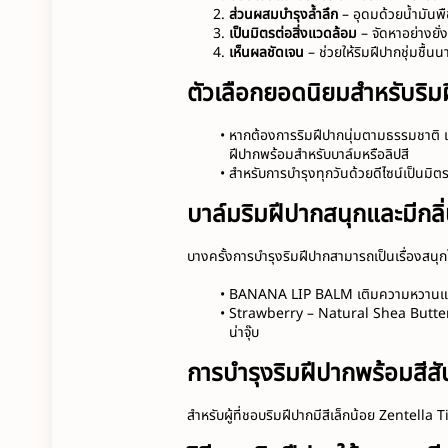
ส่วนผสมบำรุงล้ำลึก
 – อุดมด้วยน้ำมันพื
เป็นมิตรต่อสิ่งแวดล้อม
 – จัดหาอย่างยั
เห็นผลชัดเจน
 – ช่วยให้ริมฝีปากชุ่มชื
ตัวเลือกยอดนิยมสำหรับริมฝ
หากต้องการริมฝีปากนุ่มตามธรรมชาติ เร
ฝีปากพร้อมสำหรับบาล์มหรือลิปสี
สำหรับการบำรุงทุกวันด้วยดีไซน์เป็นมิต
บาล์มริมฝีปากสนุกและมีกล
บางครั้งการบำรุงริมฝีปากสามารถเป็นเรื่องสนุก
BANANA LIP BALM เติมความหวานแ
Strawberry – Natural Shea Butter Lip
น่าจุ๊บ
การบำรุงริมฝีปากพร้อมสีสั
สำหรับผู้ที่ชอบริมฝีปากมีสีเล็กน้อย Zentella 