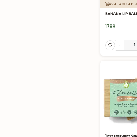
AVAILABLE AT 
BANANA LIP BA
179
฿
-
ไอรา เซนเทลล่า ทินต