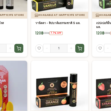
HAPPYLYFE STORE
AVAILABLE AT HAPPYLYFE STORE
AVAILAB
โรส
วานิลลา - ลิปบาล์มธรรมชาติ 5 มล.
เปปเปอร์มิ้
มล.
120
฿
120
฿
130
฿
130
฿
7.7
%
OFF
+
-
+
-