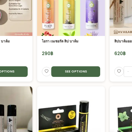
AVAILAB
ป บาล์ม
ไอรา เนเชอรัล ลิป บาล์ม
ลิปบาล์มออ
290
฿
620
฿
-
 OPTIONS
SEE OPTIONS