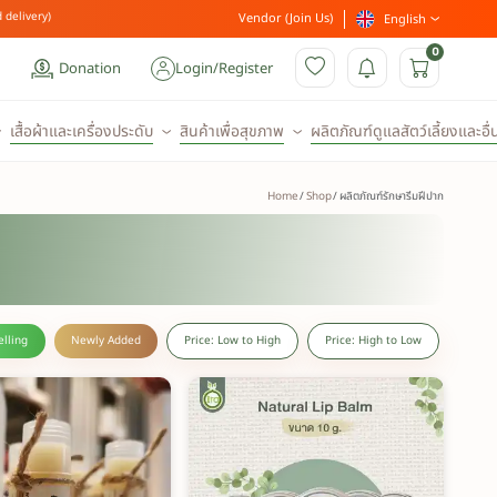
 delivery)
Vendor (Join Us)
English
0
Donation
Login
/
Register
เสื้อผ้าและเครื่องประดับ
สินค้าเพื่อสุขภาพ
ผลิตภัณฑ์ดูแลสัตว์เลี้ยงและอื่
Home
Shop
ผลิตภัณฑ์รักษารีมฝีปาก
elling
Newly Added
Price: Low to High
Price: High to Low