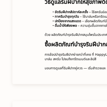
วิธีดูแลริมฝีปากให้สุขภาพด
ขัดริมฝีปากสัปดาห์ละครั้ง
 – ใช้สครับอ่
ทาครีมบำรุงทุกวัน
 – ใช้บาล์มหรือทรีตเ
ปกป้องจากแสงแดด
 – เลือกผลิตภัณฑ์ม
ดื่มน้ำให้เพียงพอ
 – ความชุ่มชื้นจากภา
ด้วย ผลิตภัณฑ์บำรุงริมฝีปากสมุนไพรในประเทศไ
ซื้อผลิตภัณฑ์บำรุงริมฝีป
การช้อปบำรุงริมฝีปากง่ายกว่าที่เคย ที่ 
HappyL
บาล์ม สครับ ไปจนถึงทรีตเมนต์และลิปสี
มอบการดูแลที่ริมฝีปากคู่ควร — เริ่มสำรวจและ 