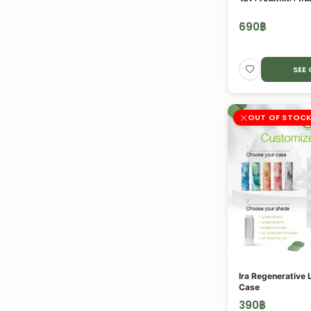
690
฿
SEE
OUT OF STOC
Ira Regenerative 
Case
390
฿