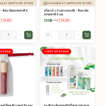
LE AT HAPPYLYFE STORE
AVAILABLE AT HAPPYLYFE STORE
่ - ลิปบาล์มธรรมชาติ 5
อโลเวร่า (ว่านหางจระเข้) - ลิปบาล์ม
ธรรมชาติ 5 มล.
120
฿
130
฿
7.7
%
OFF
7.7
%
OFF
+
-
+
 STOCK
OUT OF STOCK
จอร์ ล็อค ลิป กลอส วิท ออง
Ira ลิปบาล์มปลอกรักษ์โลกจากฝาขวด