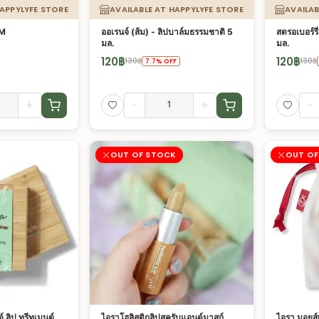
HAPPYLYFE STORE
AVAILABLE AT HAPPYLYFE STORE
AVAILAB
LM
ออเรนจ์ (ส้ม) - ลิปบาล์มธรรมชาติ 5
สตรอเบอร์รี
มล.
มล.
120
฿
120
฿
130
฿
130
฿
7.7
%
OFF
+
-
+
-
OUT OF STOCK
OUT OF
์ ลิป ทรีทเมนต์
ไอราโฮลิสติกลิปสครับแอนด์มาสก์
ไอรา มอยส์เ