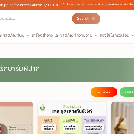
(*Exclude special zones and temperature controlled
shipping for orders above 1,500THB
Search
ละผลิตภัณฑ์นม
เครื่องสำอางและผลิตภัณฑ์ความงาม
ของใช้ในครัวเรือน
รักษารีมฝีปาก
ON SALE
Best S