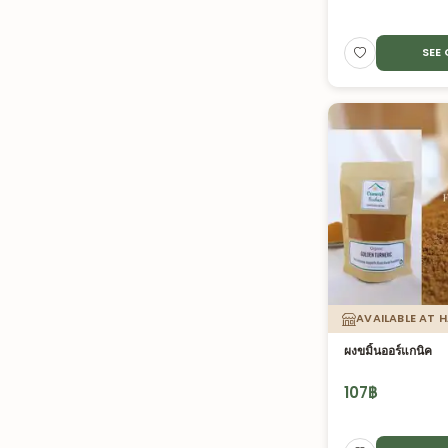
SEE
AVAILABLE AT 
ผงขมิ้นออร์แกนิค
107
฿