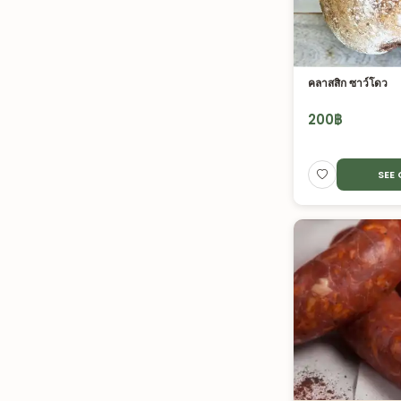
คลาสสิก ซาว์โดว
200
฿
SEE