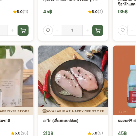
ช็อกโกแลต
45
฿
135
฿
5.0
(
11
)
5.0
(
2
)
+
-
+
-
HAPPYLYFE STORE
AVAILABLE AT HAPPYLYFE STORE
รมชาติ
อกไก่ (เลี้ยงแบบปล่อย)
นมเจอร์ซี่ 
210
฿
45
฿
5.0
(
26
)
5.0
(
5
)