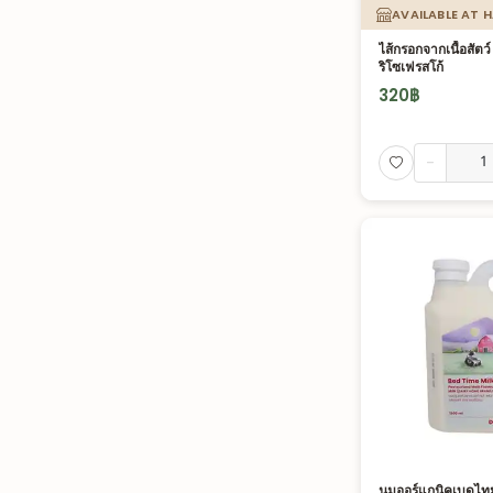
AVAILABLE AT 
ไส้กรอกจากเนื้อสัตว
ริโซเฟรสโก้
320
฿
-
นมออร์แกนิคเบดไทม