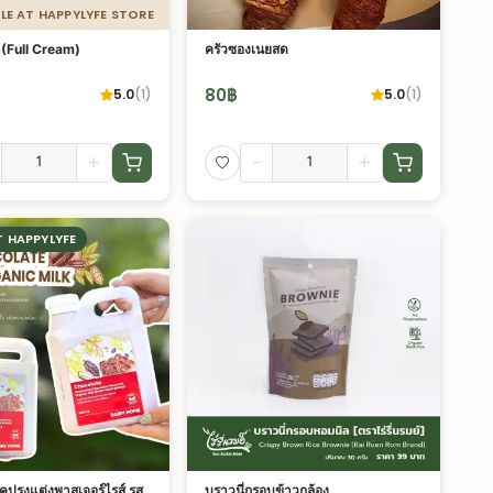
LE AT HAPPYLYFE STORE
ต (Full Cream)
ครัวซองเนยสด
80
฿
5.0
(
1
)
5.0
(
1
)
+
-
+
T HAPPYLYFE
คปรุงแต่งพาสเจอร์ไรส์ รส
บราวนี่กรอบข้าวกล้อง