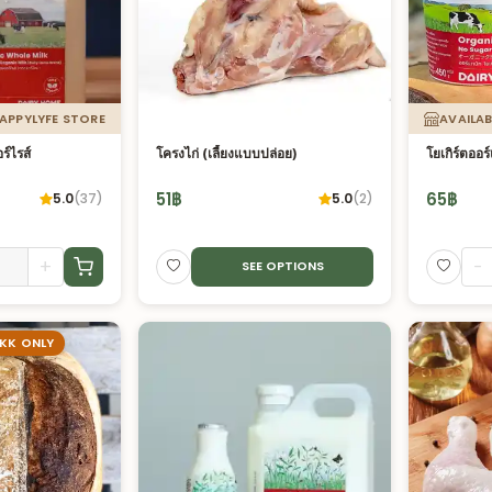
HAPPYLYFE STORE
AVAILAB
์ไรส์
โครงไก่ (เลี้ยงแบบปล่อย)
โยเกิร์ตออ
51
฿
65
฿
5.0
(
37
)
5.0
(
2
)
+
-
SEE OPTIONS
BKK ONLY