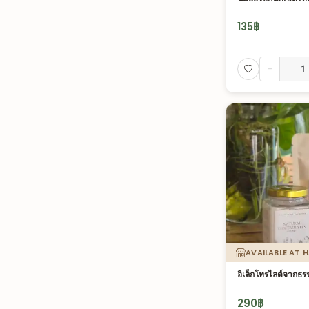
135
฿
-
AVAILABLE AT 
อิเล็กโทรไลต์จากธร
290
฿