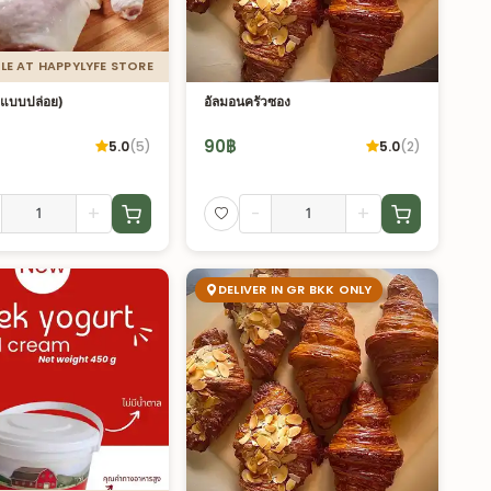
LE AT HAPPYLYFE STORE
ยงแบบปล่อย)
อัลมอนครัวซอง
90
฿
5.0
(
5
)
5.0
(
2
)
+
-
+
DELIVER IN GR BKK ONLY