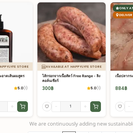
ONLY A
DELIVER
HAPPYLYFE STORE
AVAILABLE AT HAPPYLYFE STORE
ะอาดเส้นผมสูตร
ไส้กรอกจากเนื้อสัตว์ Free Range - ลิง
เนื้อปลากร
คอล์นเชียร์
300
฿
884
฿
5.0
(
1
)
5.0
(
1
)
+
-
+
-
We are continuously adding new sustainable