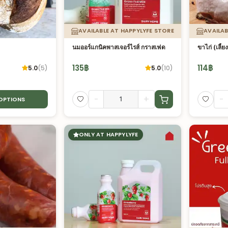
AVAILABLE AT HAPPYLYFE STORE
AVAILAB
นมออร์แกนิคพาสเจอร์ไรส์ กราสเฟด
ขาไก่ (เลี้
135
฿
114
฿
5.0
(
5
)
5.0
(
10
)
-
+
-
 OPTIONS
ONLY AT HAPPYLYFE