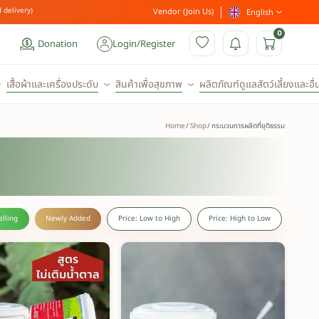
 delivery)
Vendor (Join Us)
English
0
Donation
Login
/
Register
เสื้อผ้าและเครื่องประดับ
สินค้าเพื่อสุขภาพ
ผลิตภัณฑ์ดูแลสัตว์เลี้ยงและอื่
Home
Shop
กระบวนการผลิตที่ยุติธรรม
elling
Newly Added
Price: Low to High
Price: High to Low