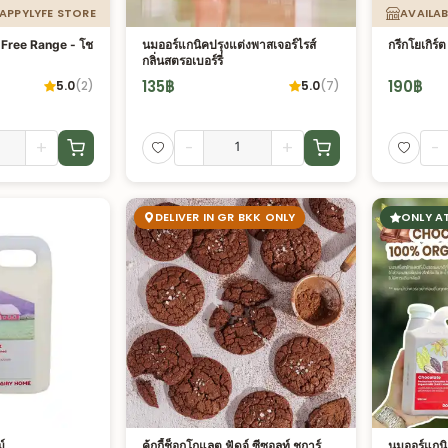
HAPPYLYFE STORE
AVAILAB
์ Free Range - โช
นมออร์แกนิคปรุงแต่งพาสเจอร์ไรส์
กรีกโยเกิร์
กลิ่นสตรอเบอร์รี่
135
฿
190
฿
5.0
(
2
)
5.0
(
7
)
+
-
+
-
DELIVER IN GR BKK ONLY
ONLY A
์
คุ้กกี้ช็อกโกแลต ฟัดจ์ ซีซอลท์ ชูการ์
นมออร์แกนิ