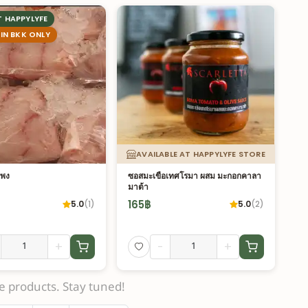
T HAPPYLYFE
 IN BKK ONLY
AVAILABLE AT HAPPYLYFE STORE
ะพง
ซอสมะเขือเทศโรมา ผสม มะกอกคาลา
มาต้า
165
฿
5.0
(
1
)
5.0
(
2
)
+
-
+
 products. Stay tuned!