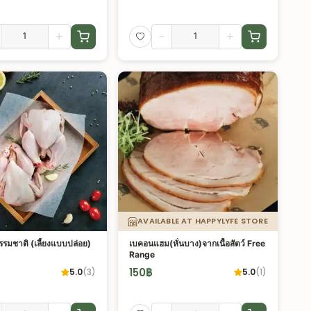
+
-
+
AVAILABLE AT HAPPYLYFE STORE
งธรรมชาติ (เลี้ยงแบบปล่อย)
เบคอนแฮม(หั่นบาง)จากเนื้อสัตว์ Free
Range
150
฿
5.0
(
3
)
5.0
(
1
)