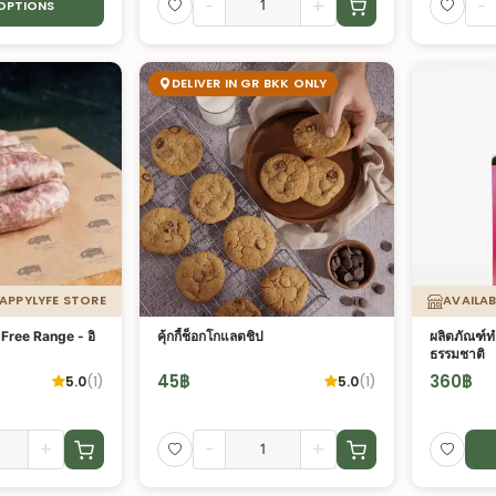
-
+
-
 OPTIONS
DELIVER IN GR BKK ONLY
HAPPYLYFE STORE
AVAILAB
์ Free Range - อิ
คุ้กกี้ช็อกโกแลตชิป
ผลิตภัณฑ์ท
ธรรมชาติ
45
฿
360
฿
5.0
(
1
)
5.0
(
1
)
+
-
+