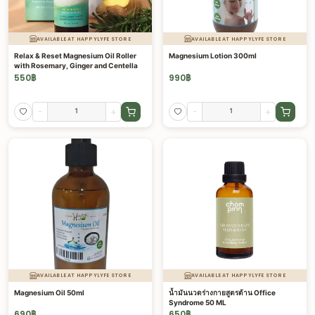
AVAILABLE AT HAPPYLYFE STORE
AVAILABLE AT HAPPYLYFE STORE
Relax & Reset Magnesium Oil Roller
Magnesium Lotion 300ml
with Rosemary, Ginger and Centella
550
฿
990
฿
-
+
-
+
AVAILABLE AT HAPPYLYFE STORE
AVAILABLE AT HAPPYLYFE STORE
Magnesium Oil 50ml
น้ำมันนวดร่างกายสูตรต้าน Office
Syndrome 50 ML
690
฿
650
฿