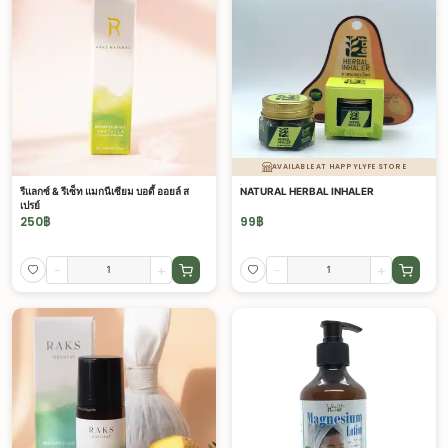
AVAILABLE AT HAPPYLYFE STORE
รีแลกซ์ & รีเซ็ท แมกนีเซียม บอดี้ ออยล์ ส
์์NATURAL HERBAL INHALER
เปรย์
250
฿
99
฿
-
+
-
+