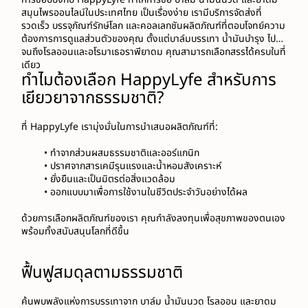
สมุนไพรออนไลน์ในประเทศไทย เป็นเรื่องง่าย เรามีบริการจัดส่งที่
รวดเร็ว บรรจุภัณฑ์รักษ์โลก และคอลเลกชันผลิตภัณฑ์ที่ตอบโจทย์ความ
ต้องการการดูแลส่วนตัวของคุณ ตั้งแต่บาล์มบรรเทา น้ำมันบำรุง ไป
จนถึงโรลออนและอโรมาเธอราพียาดม คุณสามารถเลือกสรรได้ครบในที่
เดียว
ทำไมต้องเลือก HappyLyfe สำหรับการ
เยียวยาจากธรรมชาติ?
ที่ HappyLyfe เรามุ่งมั่นในการนำเสนอผลิตภัณฑ์ที่:
ทำจากส่วนผสมธรรมชาติและออร์แกนิก
ปราศจากสารเคมีรุนแรงและน้ำหอมสังเคราะห์
ยั่งยืนและเป็นมิตรต่อสิ่งแวดล้อม
ออกแบบมาเพื่อการใช้งานในชีวิตประจำวันอย่างได้ผล
ด้วยการเลือกผลิตภัณฑ์ของเรา คุณกำลังลงทุนเพื่อสุขภาพของตนเอง
พร้อมทั้งสนับสนุนโลกที่ดีขึ้น
ฟื้นฟูสมดุลตามธรรมชาติ
ค้นพบพลังแห่งการบรรเทาจาก บาล์ม น้ำมันนวด โรลออน และยาดม