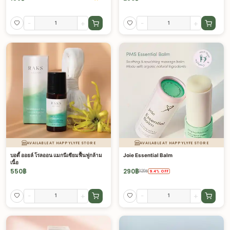
-
+
-
+
AVAILABLE AT HAPPYLYFE STORE
AVAILABLE AT HAPPYLYFE STORE
บอดี้ ออยล์ โรลออน แมกนีเซียมฟื้นฟูกล้าม
Joie Essential Balm
เนื้อ
550
฿
290
฿
320
฿
9.4
%
OFF
-
+
-
+