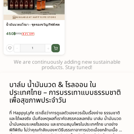
AVAILABLE AT HAPPYLYFE STORE
น้ำมันนวดอโรมา - ชุดของขวัญ/กิฟต์เซต
450
฿
480
฿
6.3
%
OFF
-
+
We are continuously adding new sustainable
products. Stay tuned!
บาล์ม น้ำมันนวด & โรลออน ใน
ประเทศไทย – การบรรเทาแบบธรรมชาติ
เพื่อสุขภาพประจำวัน
ที่ HappyLyfe เราเชื่อว่าการดูแลตัวเองควรเป็นเรื่องง่าย ธรรมชาติ 
และได้ผลจริง นั่นคือเหตุผลที่เราคัดสรรคอลเลกชัน บาล์ม น้ำมันนวด 
น้ำมันหอมระเหยโรลออน และยาดมสมุนไพรในประเทศไทย มาอย่าง
พิถีพิถัน ไม่ว่าคุณกำลังมองหาวิธีบรรเทาอาการปวดเมื่อยกล้ามเนื้อ 