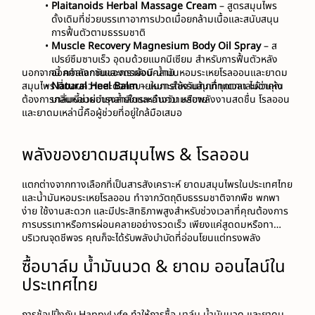
Plaitanoids Herbal Massage Cream
 – สูตรสมุนไพร
ดั้งเดิมที่ช่วยบรรเทาอาการปวดเมื่อยกล้ามเนื้อและสนับสนุน
การฟื้นตัวตามธรรมชาติ
Muscle Recovery Magnesium Body Oil Spray
 – ส
เปรย์ซึมซาบเร็ว อุดมด้วยแมกนีเซียม สำหรับการฟื้นตัวหลัง
นอกจากนี้ คอลเลกชันของเรายังมี น้ำมันหอมระเหยโรลออนและยาดม
ออกกำลังกายและการผ่อนคลาย
สมุนไพร ที่มอบความสะดวกสบายในการใช้งานทุกที่ทุกเวลา ไม่ว่าคุณ
Natural Heel Balm
 – เหมาะสำหรับส้นเท้าแตกและผิวแห้ง 
ต้องการกลิ่นหอมผ่อนคลายในระหว่างวัน หรือพลังงานสดชื่น โรลออน
บาล์มนี้ช่วยบำรุงล้ำลึกและคืนความสบาย
และยาดมเหล่านี้คือผู้ช่วยที่อยู่ใกล้มือเสมอ
พลังของยาดมสมุนไพร & โรลออน
แตกต่างจากทางเลือกที่เป็นสารสังเคราะห์ ยาดมสมุนไพรในประเทศไทย
และน้ำมันหอมระเหยโรลออน ทำจากวัตถุดิบธรรมชาติจากพืช พกพา
ง่าย ใช้งานสะดวก และมีประสิทธิภาพสูงสำหรับช่วงเวลาที่คุณต้องการ
การบรรเทาหรือการผ่อนคลายอย่างรวดเร็ว เพียงแค่สูดดมหรือทา
บริเวณจุดชีพจร คุณก็จะได้รับพลังบำบัดที่อ่อนโยนแต่ทรงพลัง
ซื้อบาล์ม น้ำมันนวด & ยาดม ออนไลน์ใน
ประเทศไทย
การช้อปปิ้งกับ HappyLyfe ทำให้การซื้อ บาล์ม น้ำมันนวด และยาดม