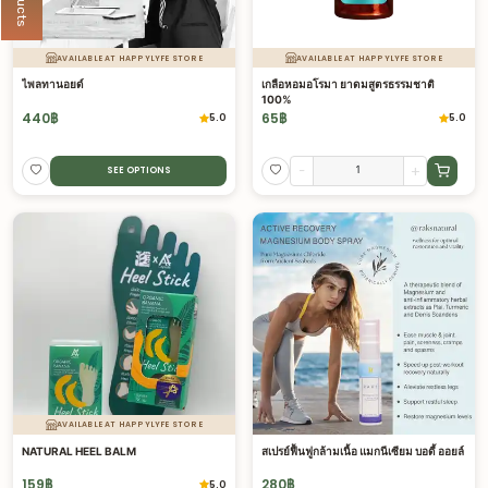
AVAILABLE AT HAPPYLYFE STORE
AVAILABLE AT HAPPYLYFE STORE
ไพลทานอยด์
เกลือหอมอโรมา ยาดมสูตรธรรมชาติ
100%
440
฿
65
฿
5.0
5.0
-
+
SEE OPTIONS
AVAILABLE AT HAPPYLYFE STORE
NATURAL HEEL BALM
สเปรย์ฟื้นฟูกล้ามเนื้อ แมกนีเซียม บอดี้ ออยล์
159
฿
280
฿
5.0