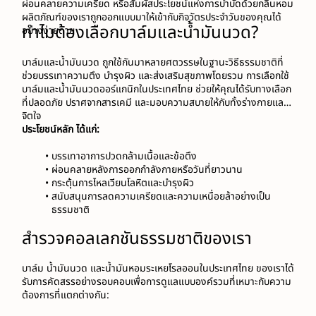
ผ่อนคลายความเครียด หรือสัมผัสประโยชน์แห่งการบำบัดด้วยกลิ่นหอม 
ผลิตภัณฑ์ของเราถูกออกแบบมาให้เข้ากับกิจวัตรประจำวันของคุณได้
ทำไมต้องเลือกบาล์มและน้ำมันนวด?
อย่างง่ายดาย
บาล์มและน้ำมันนวด ถูกใช้กันมาหลายศตวรรษในฐานะวิธีธรรมชาติที่
ช่วยบรรเทาความตึง บำรุงผิว และส่งเสริมสุขภาพโดยรวม การเลือกใช้ 
บาล์มและน้ำมันนวดออร์แกนิกในประเทศไทย ช่วยให้คุณได้รับทางเลือก
ที่ปลอดภัย ปราศจากสารเคมี และมอบความสบายให้กับทั้งร่างกายและ
จิตใจ
ประโยชน์หลัก ได้แก่:
บรรเทาอาการปวดกล้ามเนื้อและข้อตึง
ผ่อนคลายหลังการออกกำลังกายหรือวันที่ยาวนาน
กระตุ้นการไหลเวียนโลหิตและบำรุงผิว
สนับสนุนการลดความเครียดและความเหนื่อยล้าอย่างเป็น
ธรรมชาติ
สำรวจคอลเลกชันธรรมชาติของเรา
บาล์ม น้ำมันนวด และน้ำมันหอมระเหยโรลออนในประเทศไทย ของเราได้
รับการคัดสรรอย่างรอบคอบเพื่อการดูแลแบบองค์รวมที่เหมาะกับความ
ต้องการที่แตกต่างกัน: