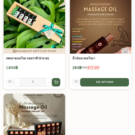
AVAILABLE AT HAPPYLYFE STORE
เซตยาดมอโรมาเธอราพี (5 ขวด)
น้ำมันนวดอโรมา
1,800
฿
280
฿
300
฿
6.7
%
OFF
-
+
SEE OPTIONS