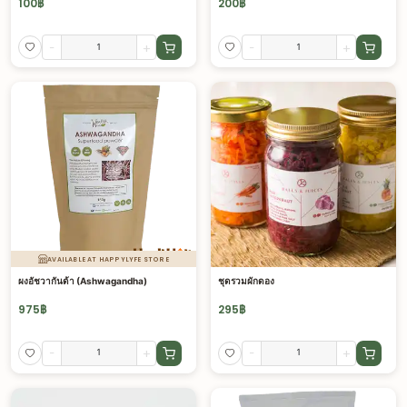
100
฿
200
฿
-
+
-
+
AVAILABLE AT HAPPYLYFE STORE
ผงอัชวากันด้า (Ashwagandha)
ชุดรวมผักดอง
975
฿
295
฿
-
+
-
+