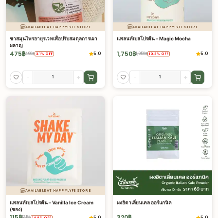
AVAILABLE AT HAPPYLYFE STORE
AVAILABLE AT HAPPYLYFE STORE
ชาสมุนไพรอายุรเวทเพื่อปรับสมดุลการเผา
แพลนท์เบสโปรตีน – Magic Mocha
ผลาญ
475
฿
1,750
฿
5.0
5.0
490
฿
1,950
฿
3.1
%
OFF
10.3
%
OFF
-
+
-
+
AVAILABLE AT HAPPYLYFE STORE
แพลนท์เบสโปรตีน – Vanilla Ice Cream
ผงอิตาเลี่ยนเคล ออร์แกนิค
(ซอง)
115
฿
320
฿
5.0
5.0
135
฿
14.8
%
OFF