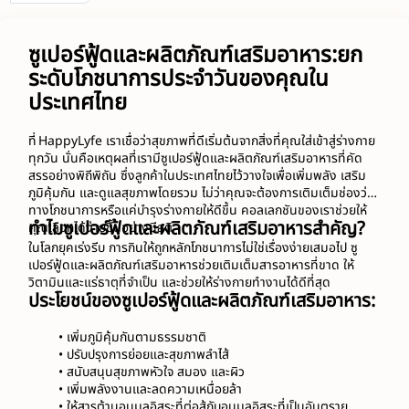
ซูเปอร์ฟู้ดและผลิตภัณฑ์เสริมอาหาร:ยก
ระดับโภชนาการประจำวันของคุณใน
ประเทศไทย
ที่ HappyLyfe เราเชื่อว่าสุขภาพที่ดีเริ่มต้นจากสิ่งที่คุณใส่เข้าสู่ร่างกาย
ทุกวัน นั่นคือเหตุผลที่เรามีซูเปอร์ฟู้ดและผลิตภัณฑ์เสริมอาหารที่คัด
สรรอย่างพิถีพิถัน ซึ่งลูกค้าในประเทศไทยไว้วางใจเพื่อเพิ่มพลัง เสริม
ภูมิคุ้มกัน และดูแลสุขภาพโดยรวม ไม่ว่าคุณจะต้องการเติมเต็มช่องว่าง
ทางโภชนาการหรือแค่บำรุงร่างกายให้ดีขึ้น คอลเลกชันของเราช่วยให้
ทำไมซูเปอร์ฟู้ดและผลิตภัณฑ์เสริมอาหารสำคัญ?
คุณเลือกได้ง่ายขึ้นอย่างมีสติ
ในโลกยุคเร่งรีบ การกินให้ถูกหลักโภชนาการไม่ใช่เรื่องง่ายเสมอไป ซู
เปอร์ฟู้ดและผลิตภัณฑ์เสริมอาหารช่วยเติมเต็มสารอาหารที่ขาด ให้
วิตามินและแร่ธาตุที่จำเป็น และช่วยให้ร่างกายทำงานได้ดีที่สุด
ประโยชน์ของซูเปอร์ฟู้ดและผลิตภัณฑ์เสริมอาหาร:
เพิ่มภูมิคุ้มกันตามธรรมชาติ
ปรับปรุงการย่อยและสุขภาพลำไส้
สนับสนุนสุขภาพหัวใจ สมอง และผิว
เพิ่มพลังงานและลดความเหนื่อยล้า
ให้สารต้านอนุมูลอิสระที่ต่อสู้กับอนุมูลอิสระที่เป็นอันตราย