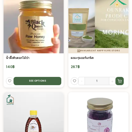
AVAILABLE AT HAPPYLYFE STORE
น้ำผึ้งดิบดอกไม้ป่า
ผงมะรุมออร์แกนิค
140
฿
267
฿
-
+
SEE OPTIONS