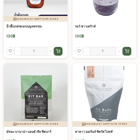
AVAILABLE AT HAPPYLYFE STORE
น้ำผึ้งเกสรดอกเบญจพรรณ
รอว์ ซาวเคร้าท์
130
฿
130
฿
-
+
-
+
AVAILABLE AT HAPPYLYFE STORE
AVAILABLE AT HAPPYLYFE STORE
มัทฉะ บานาน่า แอนด์ เจีย ฟิตบาร์
คาคาว ออเร้นจ์ ซิตรัส ไบทส์