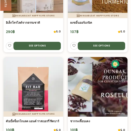
AVAILABLE AT HAPPYLYFE STORE
AVAILABLE AT HAPPYLYFE STORE
อิเล็กโทรไลต์จากธรรมชาติ
ผงขมิ้นออร์แกนิค
290
฿
107
฿
5.0
5.0
SEE OPTIONS
SEE OPTIONS
AVAILABLE AT HAPPYLYFE STORE
ดับเบิ้ลช็อกโกแลต แอนด์ ราสเบอรรี่ ฟิตบาร์
ชากระเจี๊ยบแดง
100
฿
101
฿
5.0
5.0