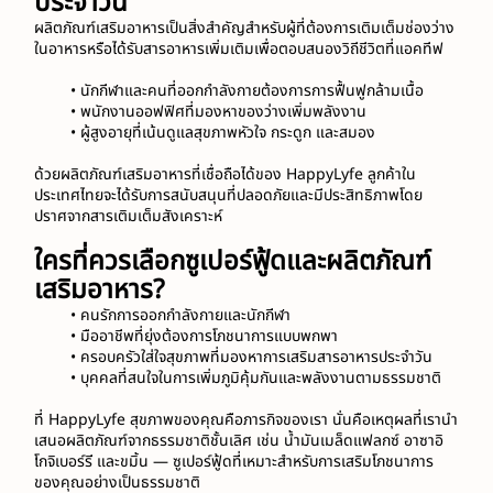
ประจำวัน
ผลิตภัณฑ์เสริมอาหารเป็นสิ่งสำคัญสำหรับผู้ที่ต้องการเติมเต็มช่องว่าง
ในอาหารหรือได้รับสารอาหารเพิ่มเติมเพื่อตอบสนองวิถีชีวิตที่แอคทีฟ
นักกีฬาและคนที่ออกกำลังกายต้องการการฟื้นฟูกล้ามเนื้อ
พนักงานออฟฟิศที่มองหาของว่างเพิ่มพลังงาน
ผู้สูงอายุที่เน้นดูแลสุขภาพหัวใจ กระดูก และสมอง
ด้วยผลิตภัณฑ์เสริมอาหารที่เชื่อถือได้ของ HappyLyfe ลูกค้าใน
ประเทศไทยจะได้รับการสนับสนุนที่ปลอดภัยและมีประสิทธิภาพโดย
ปราศจากสารเติมเต็มสังเคราะห์
ใครที่ควรเลือกซูเปอร์ฟู้ดและผลิตภัณฑ์
เสริมอาหาร?
คนรักการออกกำลังกายและนักกีฬา
มืออาชีพที่ยุ่งต้องการโภชนาการแบบพกพา
ครอบครัวใส่ใจสุขภาพที่มองหาการเสริมสารอาหารประจำวัน
บุคคลที่สนใจในการเพิ่มภูมิคุ้มกันและพลังงานตามธรรมชาติ
ที่ 
HappyLyfe
 สุขภาพของคุณคือภารกิจของเรา นั่นคือเหตุผลที่เรานำ
เสนอผลิตภัณฑ์จากธรรมชาติชั้นเลิศ เช่น น้ำมันเมล็ดแฟลกซ์ อาซาอิ 
โกจิเบอร์รี และขมิ้น — ซูเปอร์ฟู้ดที่เหมาะสำหรับการเสริมโภชนาการ
ของคุณอย่างเป็นธรรมชาติ