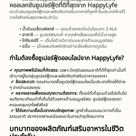
คอลเลกชันซูเปอร์ฟู้ดที่ดีที่สุดจาก HappyLyfe
เรานำเสนอซูเปอร์ฟู้ดและผลิตภัณฑ์เสริมอาหารที่ลูกค้าในประเทศไทยไว้
วางใจสำหรับสุขภาพประจำวัน:
น้ำมันเมล็ดแฟลกซ์
 — อุดมด้วยกรดไขมันโอเมกา‑3 ALA
อาซาอิ
 — ซูเปอร์ฟรุตแท้ ควรหลีกเลี่ยงแบบที่มีน้ำตาลสูง
โกจิเบอร์รี
 — เต็มไปด้วยวิตามินและสารต้านอนุมูลอิสระ
ขมิ้น
 — เมื่อผสมกับพริกไทยดำจะยิ่งเพิ่มการดูดซึม
ทำไมต้องซื้อซูเปอร์ฟู้ดออนไลน์จาก HappyLyfe?
✔ 
คุณภาพพรีเมียมที่คัดสรร:
 เฉพาะวัตถุดิบธรรมชาติที่ดีที่สุดเท่านั้นที่
เข้ามาอยู่ในกลุ่มซูเปอร์ฟู้ดและผลิตภัณฑ์เสริมอาหารของเรา
 ✔ 
ช้อปสะดวก:
 คุณสามารถซื้อซูเปอร์ฟู้ดออนไลน์ในประเทศไทยได้ง่าย 
ๆ จากบ้านของคุณ
 ✔ 
หลากหลายเพื่อตอบทุกความต้องการ:
 ตั้งแต่ถั่วที่อุดมด้วยโปรตีนไป
จนถึงกระเทียมดำที่เต็มไปด้วยสารต้านอนุมูลอิสระ ซูเปอร์ฟู้ดของเรา
ครอบคลุมทุกไลฟ์สไตล์
 ✔ 
ได้รับความเชื่อมั่นจากคนรักสุขภาพ:
 ลูกค้าชื่นชอบแนวทางที่เป็น
ธรรมชาติ ปราศจากสารเคมีของเราในการบำรุงโภชนาการ
บทบาทของผลิตภัณฑ์เสริมอาหารในชีวิต