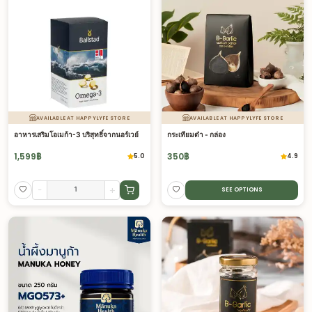
AVAILABLE AT HAPPYLYFE STORE
AVAILABLE AT HAPPYLYFE STORE
อาหารเสริมโอเมก้า-3 บริสุทธิ์จากนอร์เวย์
กระเทียมดำ - กล่อง
1,599
฿
350
฿
5.0
4.9
-
+
SEE OPTIONS