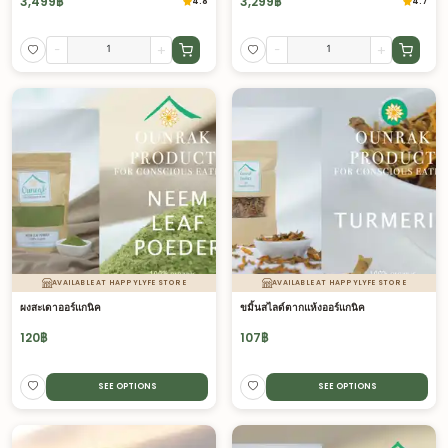
3,499
฿
3,299
฿
4.8
4.7
-
+
-
+
AVAILABLE AT HAPPYLYFE STORE
AVAILABLE AT HAPPYLYFE STORE
ผงสะเดาออร์แกนิค
ขมิ้นสไลด์ตากแห้งออร์แกนิค
120
฿
107
฿
SEE OPTIONS
SEE OPTIONS